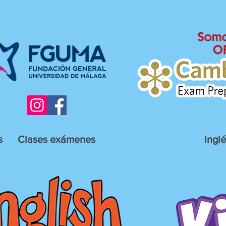
s
Clases exámenes
Clases para niños
Ingl